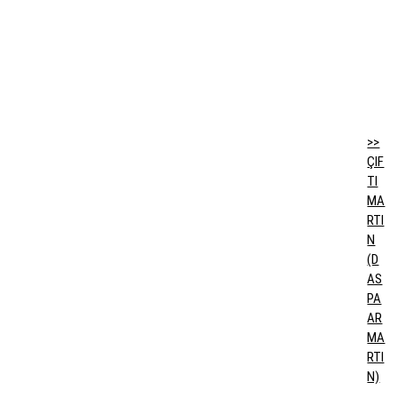
>>
ÇIF
TI
MA
RTI
N
(D
AS
PA
AR
MA
RTI
N)