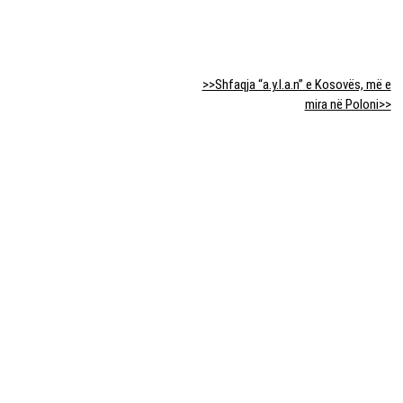
>>Shfaqja “a.y.l.a.n” e Kosovës, më e
mira në Poloni>>