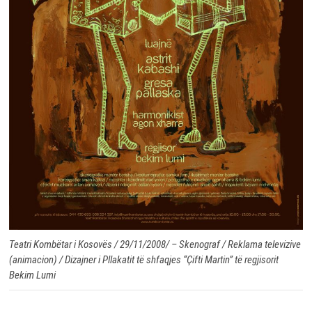
Teatri Kombëtar i Kosovës / 29/11/2008/ – Skenograf / Reklama televizive
(animacion) / Dizajner i Pllakatit të shfaqjes “Çifti Martin” të regjisorit
Bekim Lumi