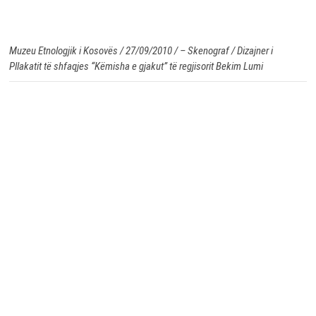
Muzeu Etnologjik i Kosovës / 27/09/2010 / – Skenograf / Dizajner i
Pllakatit të shfaqjes “Këmisha e gjakut” të regjisorit Bekim Lumi