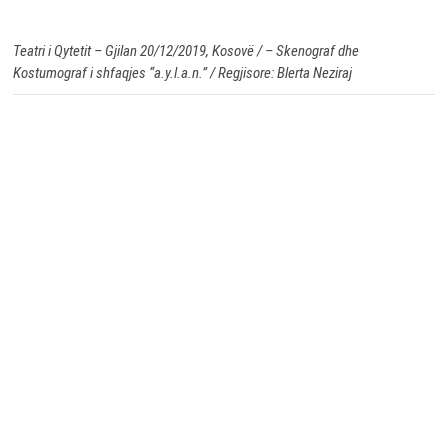
Teatri i Qytetit – Gjilan 20/12/2019, Kosovë / – Skenograf dhe
Kostumograf i shfaqjes “a.y.l.a.n.” / Regjisore: Blerta Neziraj