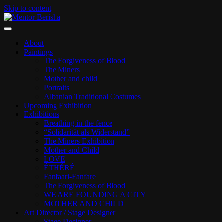
Skip to content
ART PAGE
Mentor Berisha
About
Paintings
The Forgiveness of Blood
The Miners
Mother and child
Portraits
Albanian Traditional Costumes
Upcoming Exhibition
Exhibitions
Breathing in the fence
“Solidarität als Widerstand”
The Miners Exhibition
Mother and Child
LOVE
ÉTHÉRÉ
Fanfaari-Fanfare
The Forgiveness of Blood
WE ARE FOUNDING A CITY
MOTHER AND CHILD
Art Director / Stage Designer
Stage Designer