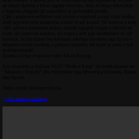
që mbart shpirtin e kësaj ngjarje historike, duke evokuar dinamikën
e kujtesës përgjatë një angazhimi të përbashkët politik.
Cikli i pikturave reflekton mbi forcën e veprimit social, duke hedhur
dritë kryesisht mbi karakterin solidar të një kombi. Në motivin e këtij
cikli, përmes laboratorit krijues artistik rigjejmë rrugën e kthimit në
kohë, në çastet më solidare, ku vepra e artit gati shndërrohet në një
homazh, në një dritare ku rishfaqen arketipe identitare nga fryma e
ekspresionizmit modern, e pikturat shprehin më tepër se anën e tyre
dydimensionale.
Kurator i kësaj ekspozite është Alban Beqiraj.
Kjo ekspozitë u realizua NGO “Molla e Kuqe” në bashkëpunim me
“Miniera e Trepçës” dhe mbështetur nga Ministria e Kulturës, Rinisë
dhe Sportit.
Video credit: Kushtrim Haxha
>>the miners paintings